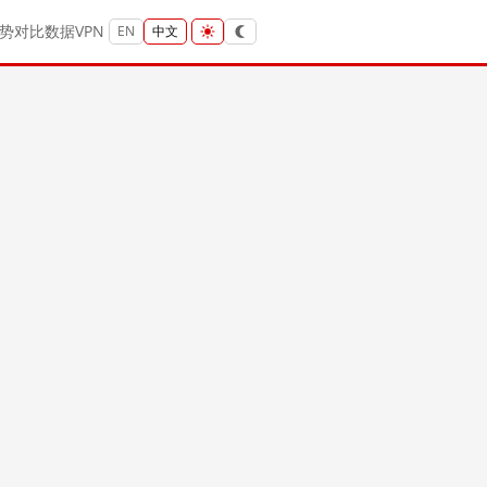
势
对比
数据
VPN
EN
中文