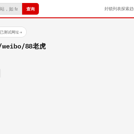
查询
封锁列表
探索
趋
 个已测试网址
→
m/weibo/88老虎