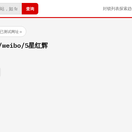
查询
封锁列表
探索
趋
 个已测试网址
→
m/weibo/5星红辉