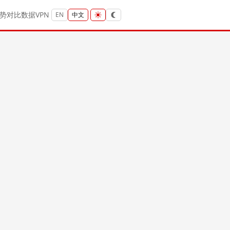
势
对比
数据
VPN
EN
中文