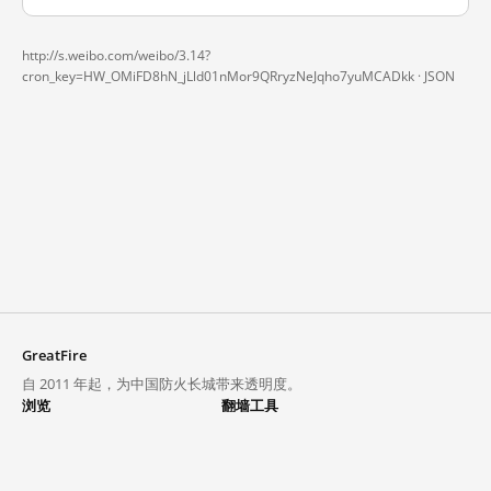
http://s.weibo.com/weibo/3.14?
cron_key=HW_OMiFD8hN_jLld01nMor9QRryzNeJqho7yuMCADkk ·
JSON
GreatFire
自 2011 年起，为中国防火长城带来透明度。
浏览
翻墙工具
封锁列表
VPN 与代理
探索
翻墙中心
趋势
GreatFireVPN