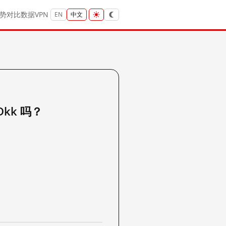
势
对比
数据
VPN
EN
中文
ADkk 吗？