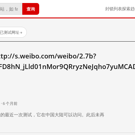
查询
封锁列表
探索
趋
 个已测试网址
→
/s.weibo.com/weibo/2.7b?
FD8hN_jLld01nMor9QRryzNeJqho7yuMC
。
 · 6 个月前
 个月前）的最近一次测试，它在中国大陆可以访问。此后未再