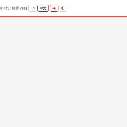
势
对比
数据
VPN
EN
中文