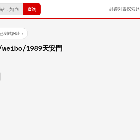
查询
封锁列表
探索
趋
 个已测试网址
→
m/weibo/1989天安門