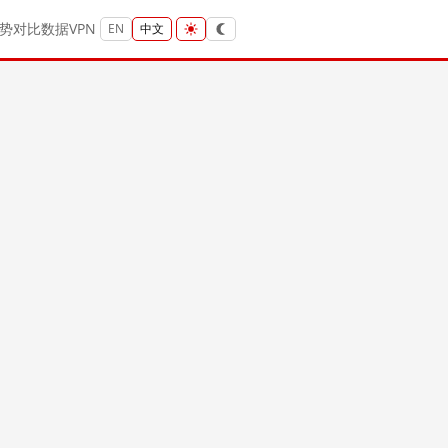
势
对比
数据
VPN
EN
中文