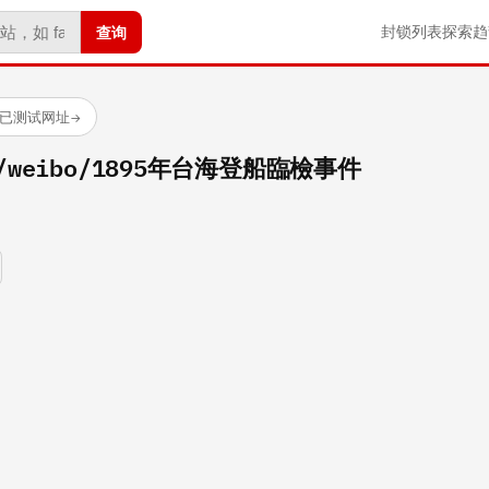
查询
封锁列表
探索
趋
 个已测试网址
→
com/weibo/1895年台海登船臨檢事件