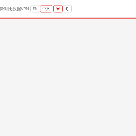
势
对比
数据
VPN
EN
中文