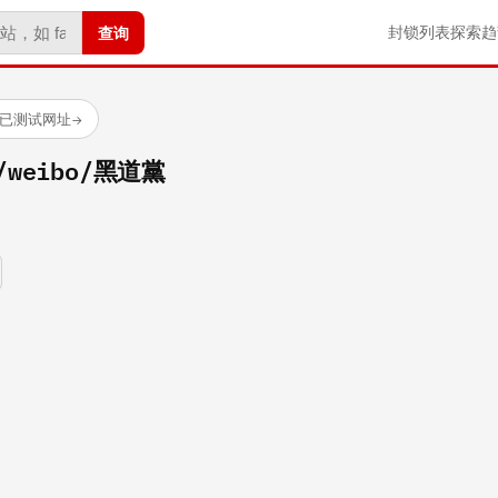
查询
封锁列表
探索
趋
 个已测试网址
→
m/weibo/黑道黨