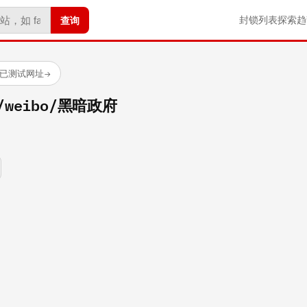
查询
封锁列表
探索
趋
 个已测试网址
→
om/weibo/黑暗政府