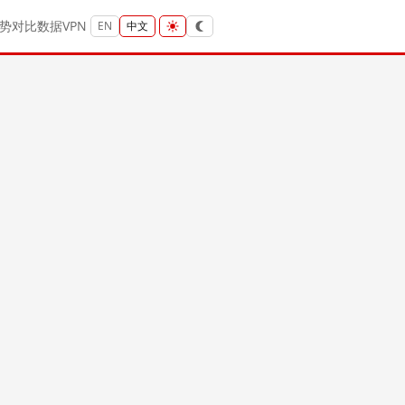
势
对比
数据
VPN
EN
中文