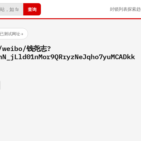
查询
封锁列表
探索
趋
 个已测试网址
→
m/weibo/钱尧志?
hN_jLld01nMor9QRryzNeJqho7yuMCADkk