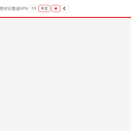
势
对比
数据
VPN
EN
中文