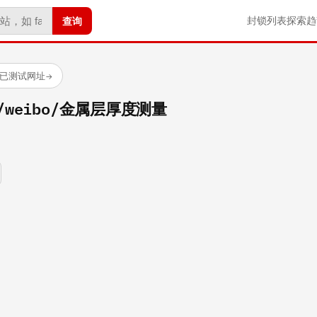
查询
封锁列表
探索
趋
 个已测试网址
→
om/weibo/金属层厚度测量