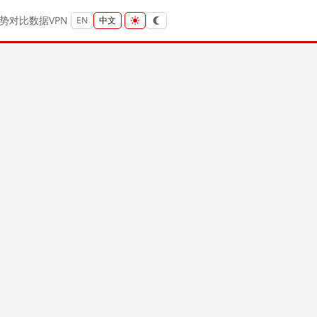
势
对比
数据
VPN
EN
中文