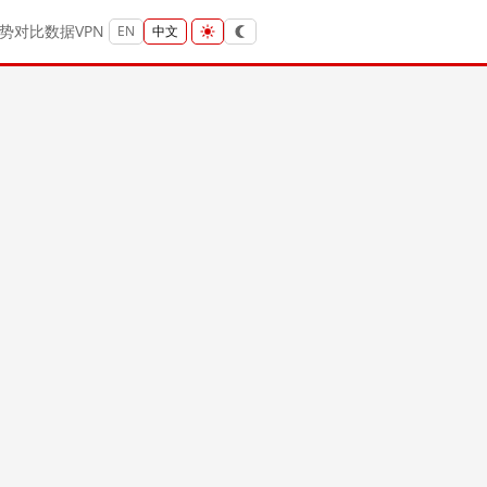
势
对比
数据
VPN
EN
中文