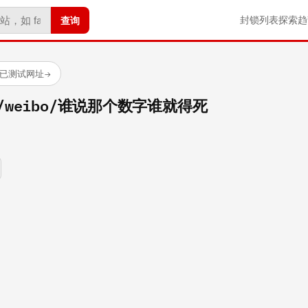
查询
封锁列表
探索
趋
 个已测试网址
→
com/weibo/谁说那个数字谁就得死