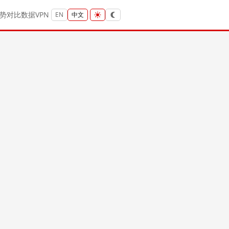
势
对比
数据
VPN
EN
中文