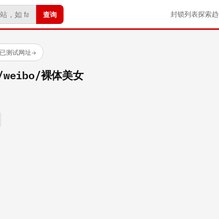
查询
封锁列表
探索
趋
 个已测试网址
→
om/weibo/裸体美女