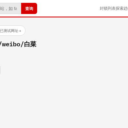
查询
封锁列表
探索
趋
 个已测试网址
→
m/weibo/白菜