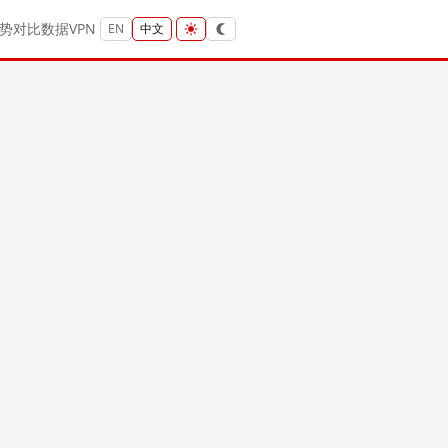
势
对比
数据
VPN
EN
中文