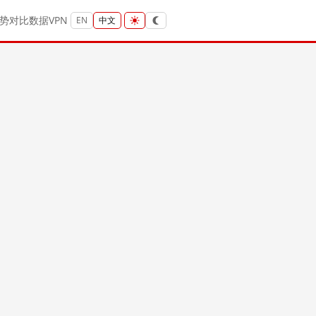
势
对比
数据
VPN
EN
中文