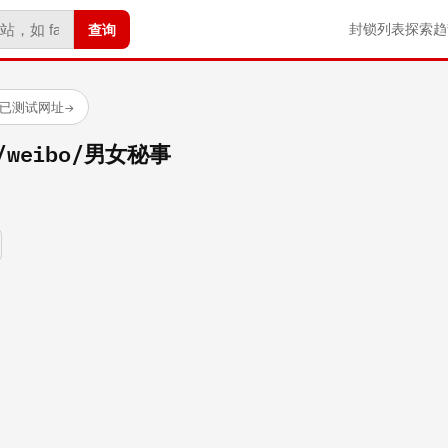
查询
封锁列表
探索
趋
 个已测试网址
→
om/weibo/男女秘事