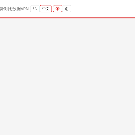
势
对比
数据
VPN
EN
中文