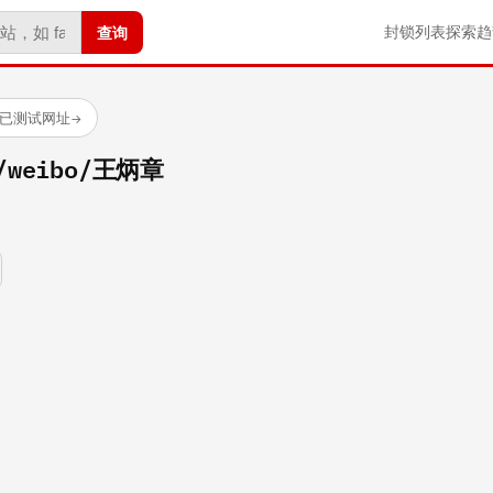
查询
封锁列表
探索
趋
 个已测试网址
→
m/weibo/王炳章