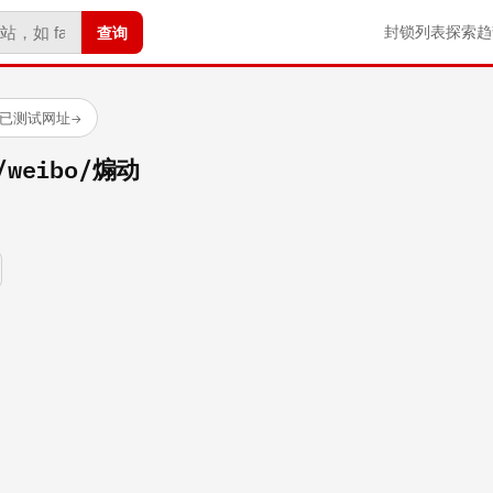
查询
封锁列表
探索
趋
 个已测试网址
→
m/weibo/煽动