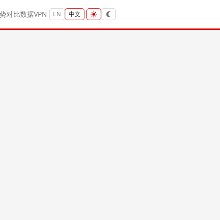
势
对比
数据
VPN
EN
中文