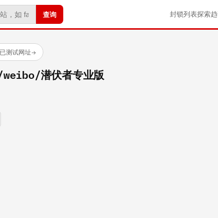
查询
封锁列表
探索
趋
 个已测试网址
→
om/weibo/潜伏者专业版