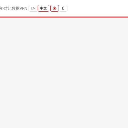
势
对比
数据
VPN
EN
中文