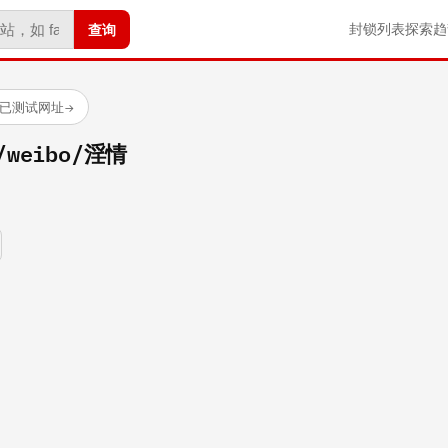
查询
封锁列表
探索
趋
 个已测试网址
→
m/weibo/淫情