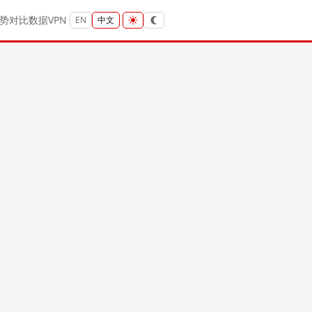
势
对比
数据
VPN
EN
中文