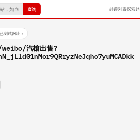
查询
封锁列表
探索
趋
 个已测试网址
→
om/weibo/汽槍出售?
hN_jLld01nMor9QRryzNeJqho7yuMCADkk