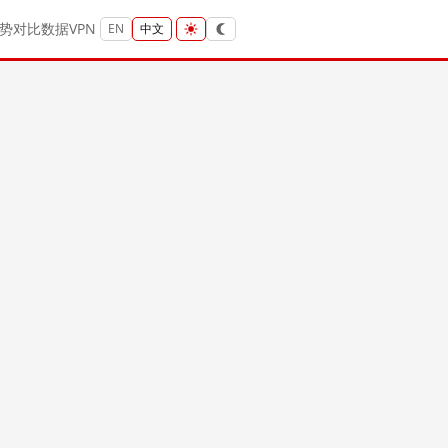
势
对比
数据
VPN
EN
中文