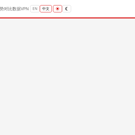
势
对比
数据
VPN
EN
中文