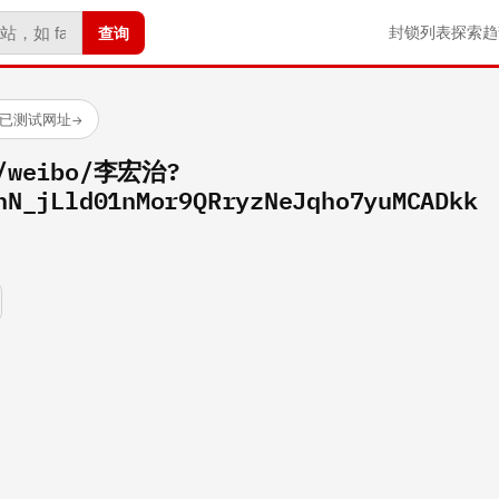
查询
封锁列表
探索
趋
 个已测试网址
→
m/weibo/李宏治?
hN_jLld01nMor9QRryzNeJqho7yuMCADkk