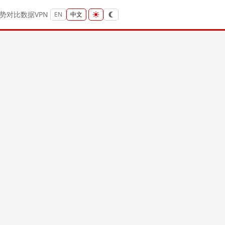
势
对比
数据
VPN
EN
中文