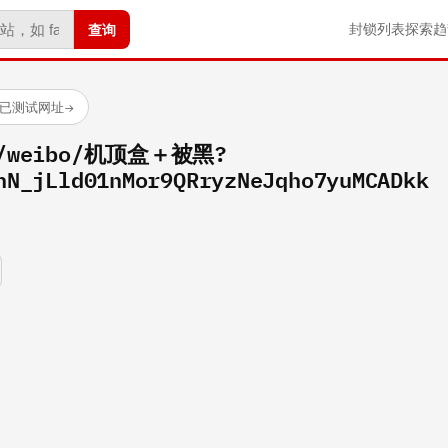
查询
封锁列表
探索
趋
 个已测试网址
→
om/weibo/机顶盒＋被黑?
hN_jLld01nMor9QRryzNeJqho7yuMCADkk