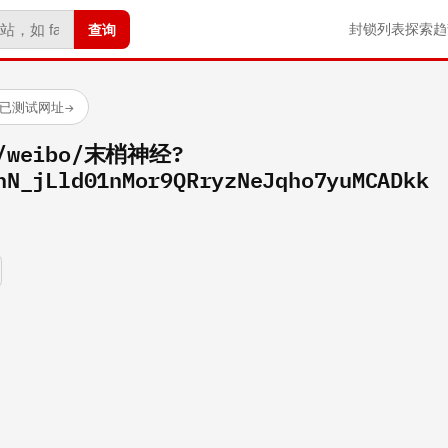
查询
封锁列表
探索
趋
 个已测试网址
→
om/weibo/末梢神经?
hN_jLld01nMor9QRryzNeJqho7yuMCADkk