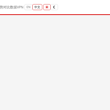
势
对比
数据
VPN
EN
中文