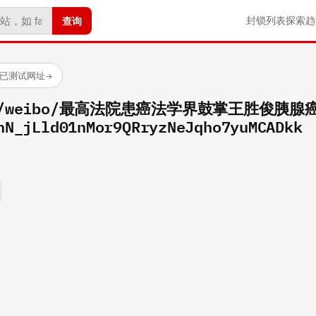
查询
封锁列表
探索
趋
 个已测试网址
→
.com/weibo/最高法院患癌法学界鼓掌王胜俊胰腺
hN_jLld01nMor9QRryzNeJqho7yuMCADkk