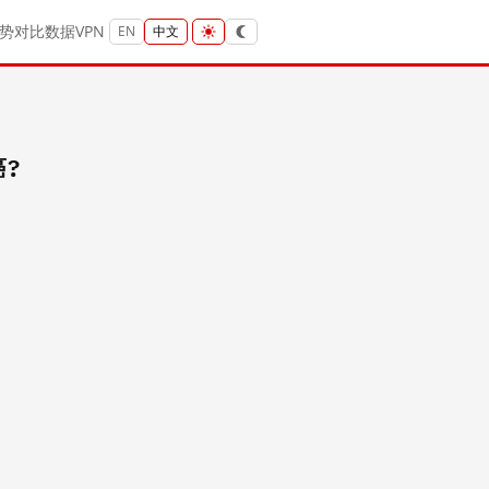
势
对比
数据
VPN
EN
中文
癌?