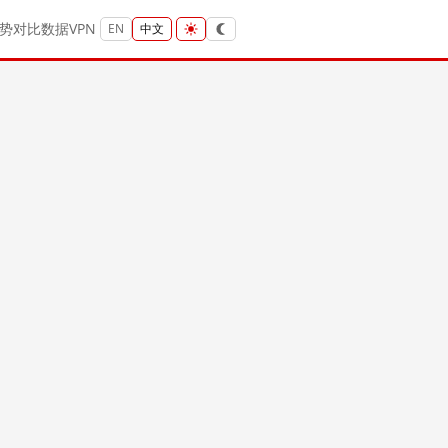
势
对比
数据
VPN
EN
中文