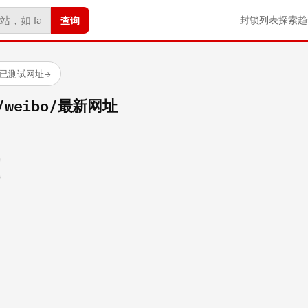
查询
封锁列表
探索
趋
 个已测试网址
→
om/weibo/最新网址