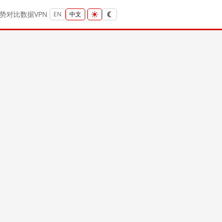
势
对比
数据
VPN
EN
中文