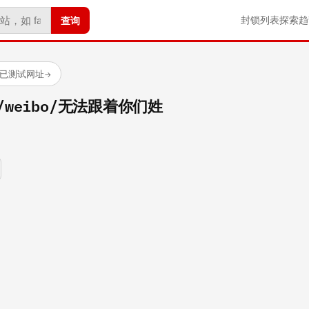
查询
封锁列表
探索
趋
 个已测试网址
→
om/weibo/无法跟着你们姓