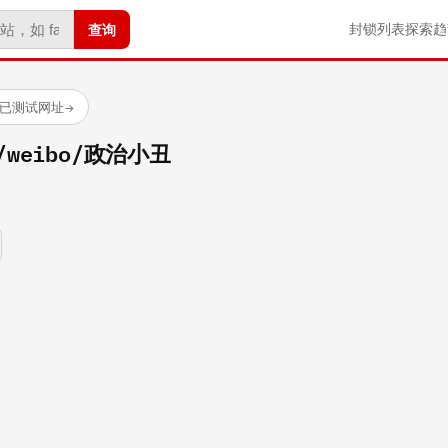
查询
封锁列表
探索
趋
 个已测试网址
→
om/weibo/政治小丑