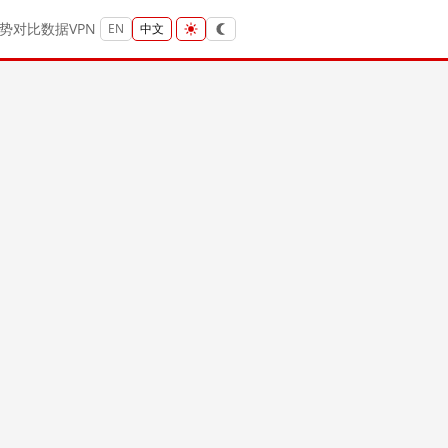
势
对比
数据
VPN
EN
中文