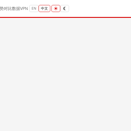
势
对比
数据
VPN
EN
中文