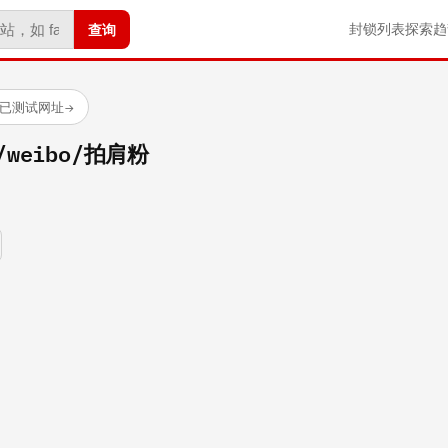
查询
封锁列表
探索
趋
 个已测试网址
→
m/weibo/拍肩粉