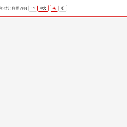
势
对比
数据
VPN
EN
中文