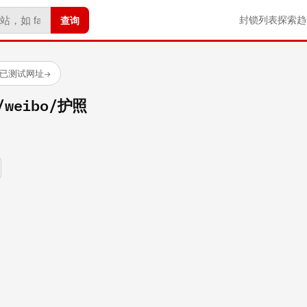
查询
封锁列表
探索
趋
 个已测试网址
→
m/weibo/护照