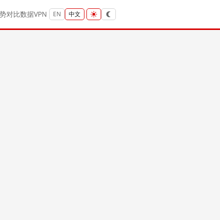
势
对比
数据
VPN
EN
中文