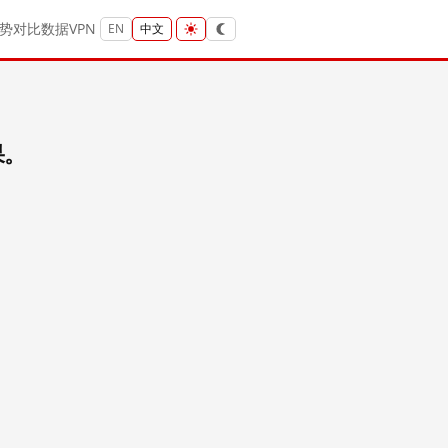
势
对比
数据
VPN
EN
中文
果。