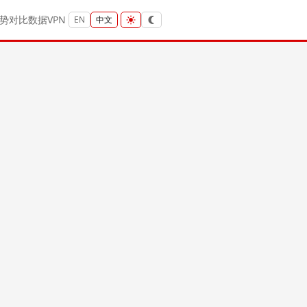
势
对比
数据
VPN
EN
中文