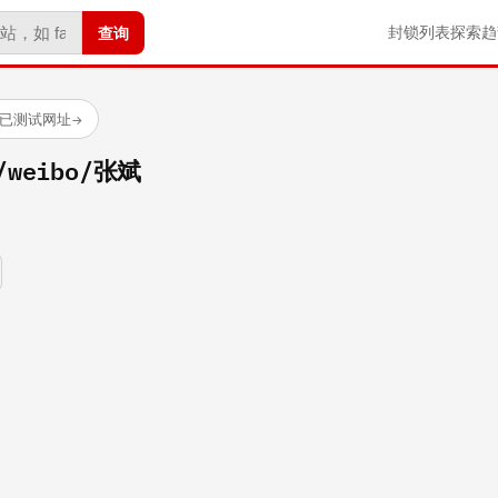
查询
封锁列表
探索
趋
 个已测试网址
→
m/weibo/张斌