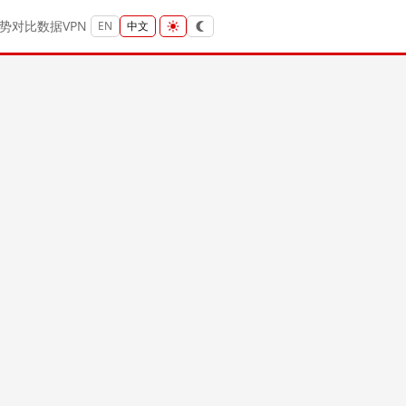
势
对比
数据
VPN
EN
中文