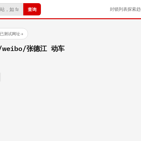
查询
封锁列表
探索
趋
 个已测试网址
→
om/weibo/张德江 动车