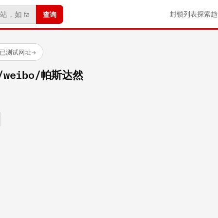
查询
封锁列表
探索
趋
 个已测试网址
→
om/weibo/帕斯达然