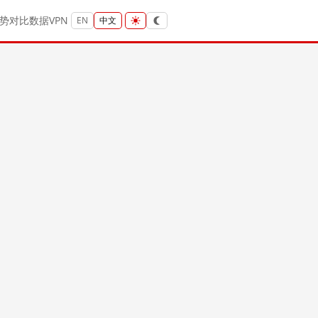
势
对比
数据
VPN
EN
中文