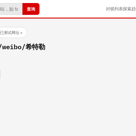
查询
封锁列表
探索
趋
 个已测试网址
→
m/weibo/希特勒