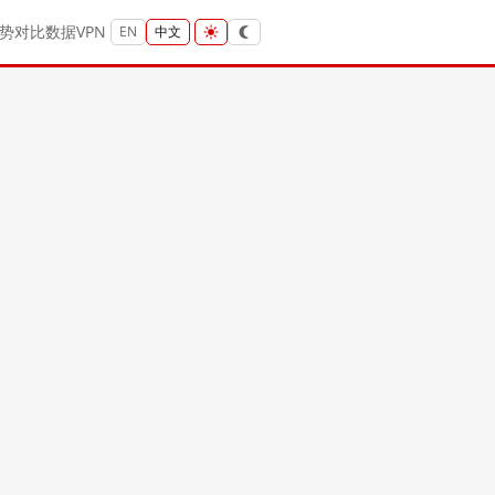
势
对比
数据
VPN
EN
中文