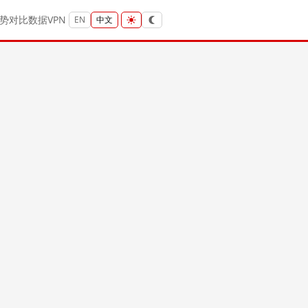
势
对比
数据
VPN
EN
中文