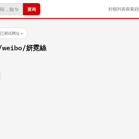
查询
封锁列表
探索
趋
 个已测试网址
→
m/weibo/妍霓絲