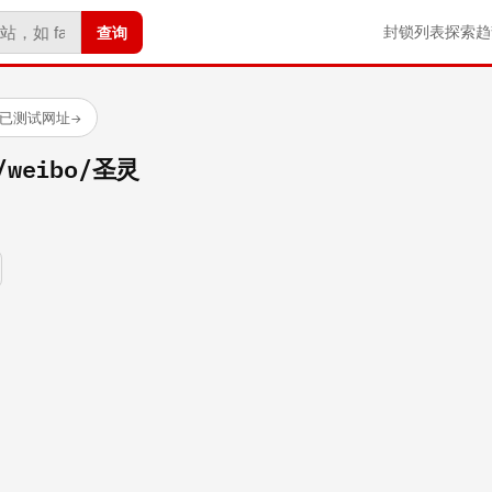
查询
封锁列表
探索
趋
 个已测试网址
→
m/weibo/圣灵