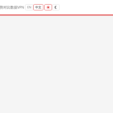
势
对比
数据
VPN
EN
中文