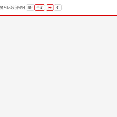
势
对比
数据
VPN
EN
中文