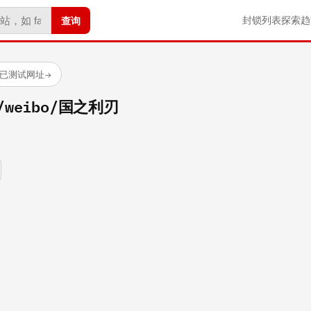
查询
封锁列表
探索
趋
 个已测试网址
→
om/weibo/国之利刃