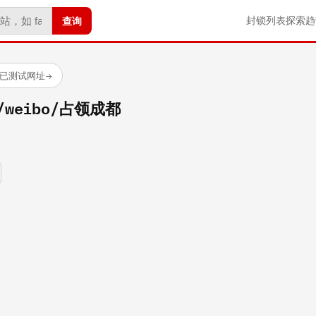
查询
封锁列表
探索
趋
 个已测试网址
→
om/weibo/占领成都