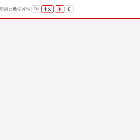
势
对比
数据
VPN
EN
中文