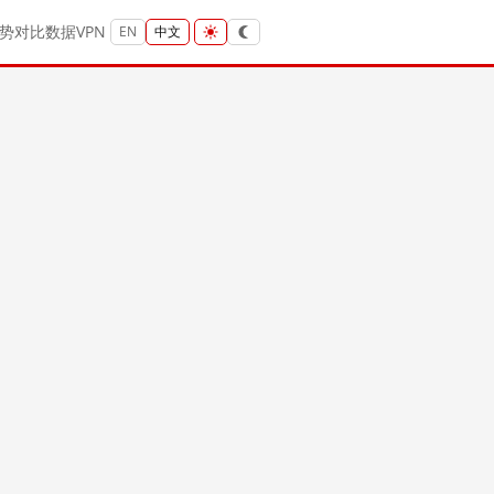
势
对比
数据
VPN
EN
中文