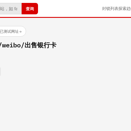
查询
封锁列表
探索
趋
 个已测试网址
→
om/weibo/出售银行卡