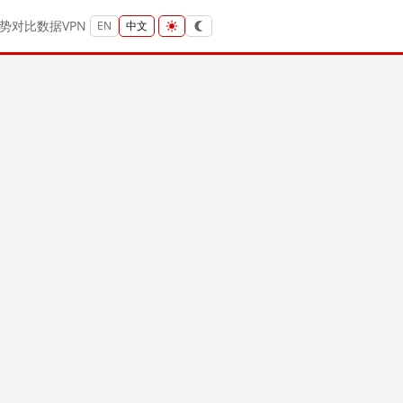
势
对比
数据
VPN
EN
中文