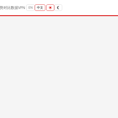
势
对比
数据
VPN
EN
中文