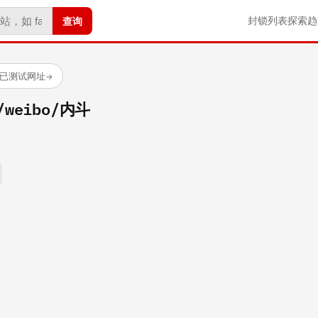
查询
封锁列表
探索
趋
 个已测试网址
→
m/weibo/内斗