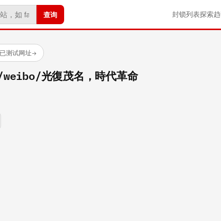
查询
封锁列表
探索
趋
 个已测试网址
→
com/weibo/光復茂名，時代革命