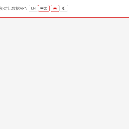
势
对比
数据
VPN
EN
中文