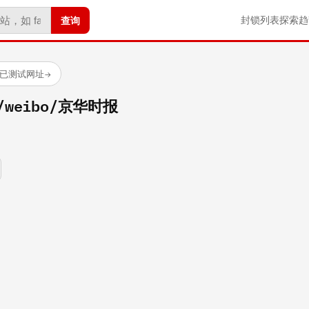
查询
封锁列表
探索
趋
 个已测试网址
→
om/weibo/京华时报