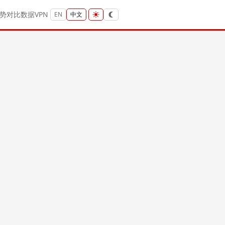
势
对比
数据
VPN
EN
中文