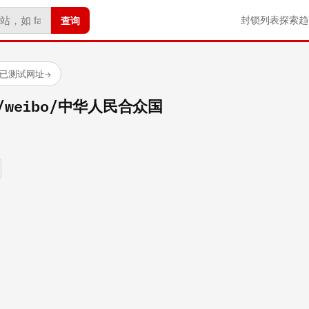
查询
封锁列表
探索
趋
 个已测试网址
→
om/weibo/中华人民合众国