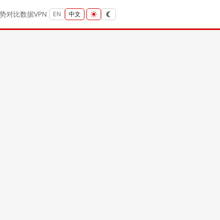
势
对比
数据
VPN
EN
中文