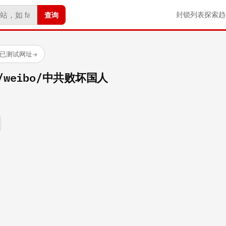
查询
封锁列表
探索
趋
 个已测试网址
→
om/weibo/中共败坏国人