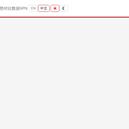
势
对比
数据
VPN
EN
中文