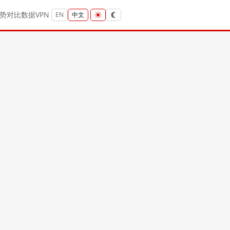
势
对比
数据
VPN
EN
中文