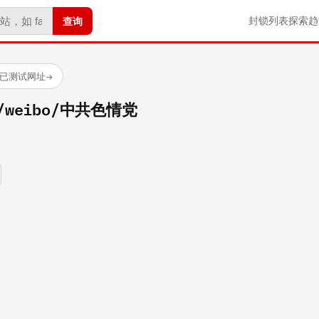
查询
封锁列表
探索
趋
 个已测试网址
→
om/weibo/中共色情党