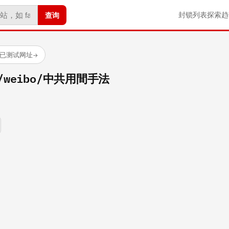
查询
封锁列表
探索
趋
 个已测试网址
→
om/weibo/中共用間手法