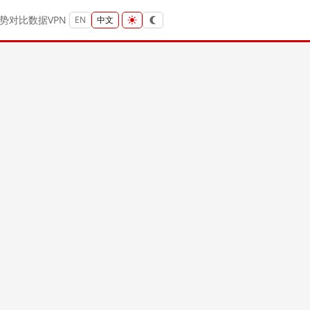
势
对比
数据
VPN
EN
中文