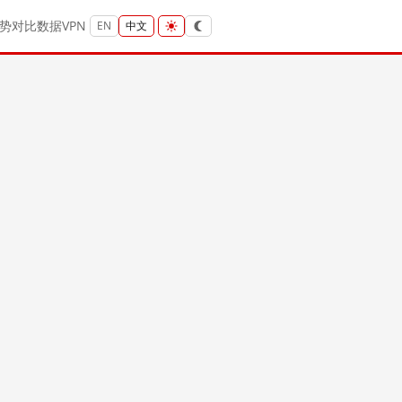
势
对比
数据
VPN
EN
中文