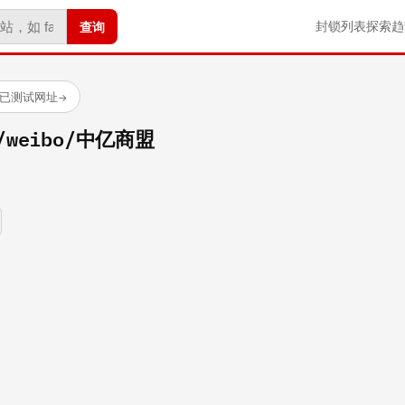
查询
封锁列表
探索
趋
 个已测试网址
→
om/weibo/中亿商盟