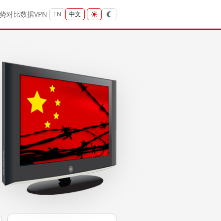
势
对比
数据
VPN
EN
中文