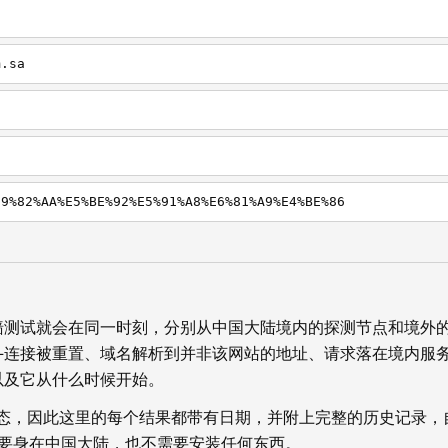
m.sa
E9%82%AA%E5%BE%92%E5%91%A8%E6%81%A9%E4%BE%86
墙测试就会在同一时刻，分别从中国大陆境内的探测节点和境外
—连接被重置、域名解析到并非该网站的地址、请求落在境内服
以及它从什么时候开始。
状态，因此这里的每个结果都带有日期，并附上完整的历史记录，
你不需要身在中国大陆，也不需要安装任何东西。