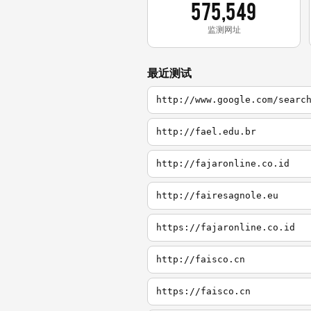
575,549
监测网址
最近测试
http://www.google.com/searc
http://fael.edu.br
http://fajaronline.co.id
http://fairesagnole.eu
https://fajaronline.co.id
http://faisco.cn
https://faisco.cn