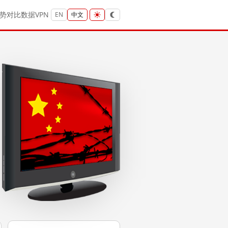
势
对比
数据
VPN
EN
中文